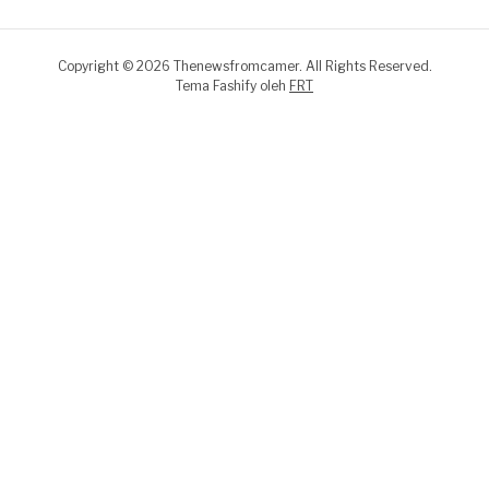
Copyright © 2026 Thenewsfromcamer. All Rights Reserved.
Tema Fashify oleh
FRT