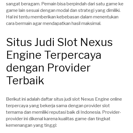
sangat beragam. Pemain bisa berpindah dari satu game ke
game lain sesuai dengan modal dan strategi yang dimiliki.
Hal ini tentu memberikan kebebasan dalam menentukan
cara bermain agar mendapatkan hasil maksimal.
Situs Judi Slot Nexus
Engine Terpercaya
dengan Provider
Terbaik
Berikut ini adalah daftar situs judi slot Nexus Engine online
terpercaya yang bekerja sama dengan provider slot
ternama dan memiliki reputasi baik di Indonesia. Provider-
provider ini dikenal karena kualitas game dan tingkat
kemenangan yang tinggi: