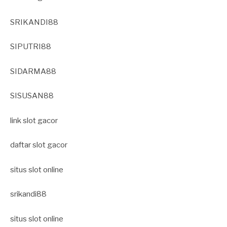
SRIKANDI88
SIPUTRI88
SIDARMA88
SISUSAN88
link slot gacor
daftar slot gacor
situs slot online
srikandi88
situs slot online