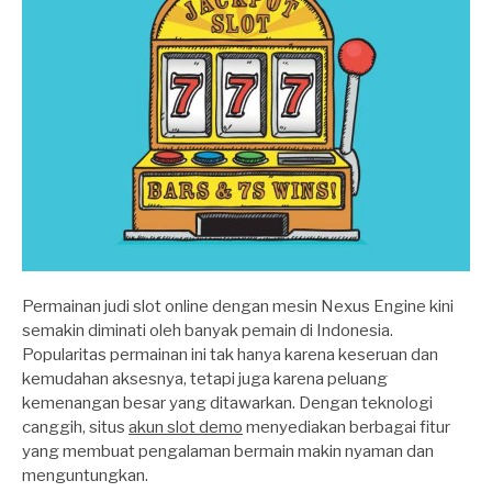
Permainan judi slot online dengan mesin Nexus Engine kini
semakin diminati oleh banyak pemain di Indonesia.
Popularitas permainan ini tak hanya karena keseruan dan
kemudahan aksesnya, tetapi juga karena peluang
kemenangan besar yang ditawarkan. Dengan teknologi
canggih, situs
akun slot demo
menyediakan berbagai fitur
yang membuat pengalaman bermain makin nyaman dan
menguntungkan.