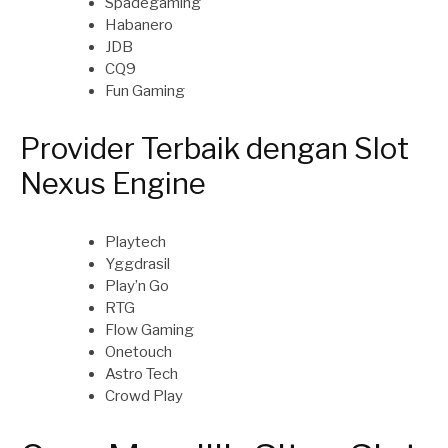
Spadegaming
Habanero
JDB
CQ9
Fun Gaming
Provider Terbaik dengan Slot
Nexus Engine
Playtech
Yggdrasil
Play’n Go
RTG
Flow Gaming
Onetouch
Astro Tech
Crowd Play