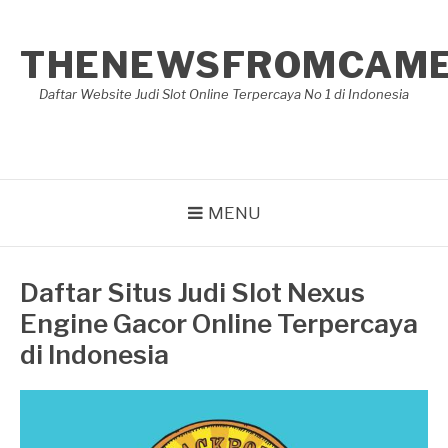
Lompat
ke
THENEWSFROMCAM
konten
Daftar Website Judi Slot Online Terpercaya No 1 di Indonesia
MENU
Daftar Situs Judi Slot Nexus
Engine Gacor Online Terpercaya
di Indonesia