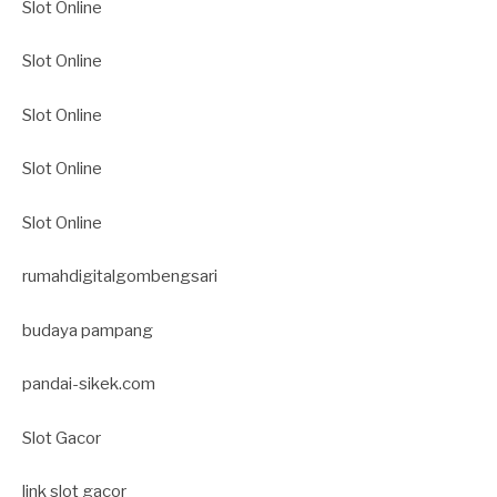
Slot Online
Slot Online
Slot Online
Slot Online
Slot Online
rumahdigitalgombengsari
budaya pampang
pandai-sikek.com
Slot Gacor
link slot gacor