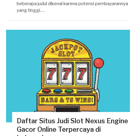
beberapa judul dikenal karena potensi pembayarannya
yang tinggi….
Daftar Situs Judi Slot Nexus Engine
Gacor Online Terpercaya di