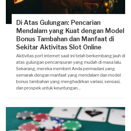
Di Atas Gulungan: Pencarian
Mendalam yang Kuat dengan Model
Bonus Tambahan dan Manfaat di
Sekitar Aktivitas Slot Online
Aktivitas port internet saat ini telah berkembang jauh di
atas gulungan pencampuran yang mudah di masa lalu.
Sekarang, mereka memberi Anda permadani yang
semarak dengan manfaat yang mendalam dan model
bonus tambahan yang menghadirkan variasi, sensasi,
dan prospek untuk keuntungan…