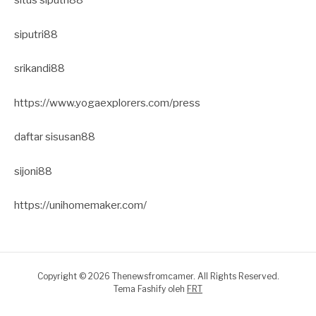
situs siputri88
siputri88
srikandi88
https://www.yogaexplorers.com/press
daftar sisusan88
sijoni88
https://unihomemaker.com/
Copyright © 2026 Thenewsfromcamer. All Rights Reserved.
Tema Fashify oleh
FRT