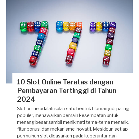
10 Slot Online Teratas dengan
Pembayaran Tertinggi di Tahun
2024
Slot online adalah salah satu bentuk hiburan judi paling
populer, menawarkan pemain kesempatan untuk
menang besar sambil menikmati tema-tema menarik,
fitur bonus, dan mekanisme inovatif. Meskipun setiap
permainan slot didasarkan pada keberuntungan,