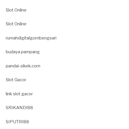
Slot Online
Slot Online
rumahdigitalgombengsari
budaya pampang
pandai-sikek.com
Slot Gacor
link slot gacor
SRIKANDI88
SIPUTRI88