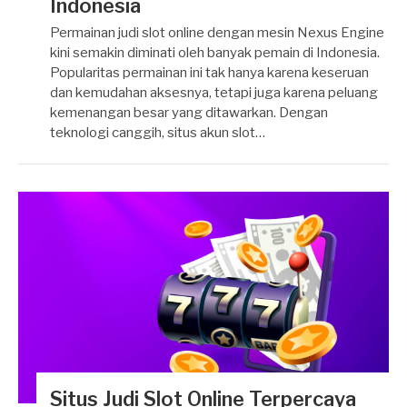
Indonesia
Permainan judi slot online dengan mesin Nexus Engine
kini semakin diminati oleh banyak pemain di Indonesia.
Popularitas permainan ini tak hanya karena keseruan
dan kemudahan aksesnya, tetapi juga karena peluang
kemenangan besar yang ditawarkan. Dengan
teknologi canggih, situs akun slot…
Situs Judi Slot Online Terpercaya