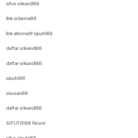
situs srikandi88
link sidarma88
link alternatif siputri88
daftar srikandi88
daftar srikandi88
siputri88
sisusan88
daftar srikandi88
SIPUTRI88 Resmi