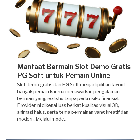
Manfaat Bermain Slot Demo Gratis
PG Soft untuk Pemain Online
Slot demo gratis dari PG Soft menjadi pilihan favorit
banyak pemain karena menawarkan pengalaman
bermain yang realistis tanpa perlu risiko finansial.
Provider ini dikenal luas berkat kualitas visual 3D,
animasi halus, serta tema permainan yang kreatif dan
modern. Melalui mode…