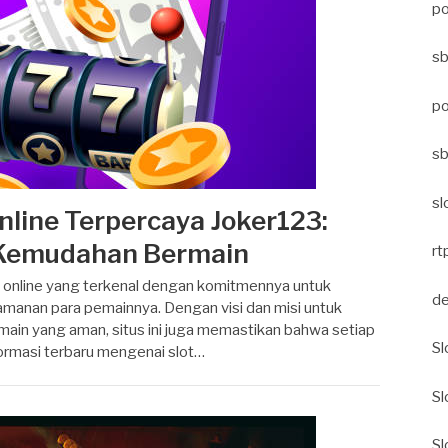
po
s
po
s
sl
Online Terpercaya Joker123:
Kemudahan Bermain
rt
ot online yang terkenal dengan komitmennya untuk
de
anan para pemainnya. Dengan visi dan misi untuk
in yang aman, situs ini juga memastikan bahwa setiap
Sl
rmasi terbaru mengenai slot…
Sl
Sl