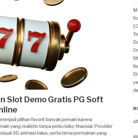
Ma
So
10
Te
Da
On
Si
K
Di
ya
da
 Slot Demo Gratis PG Soft
nline
M
 menjadi pilihan favorit banyak pemain karena
si
 yang realistis tanpa perlu risiko finansial. Provider
as visual 3D, animasi halus, serta tema permainan yang
sl