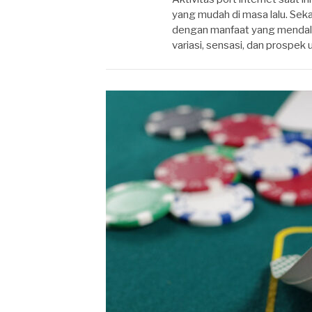
yang mudah di masa lalu. Se
dengan manfaat yang menda
variasi, sensasi, dan prospe