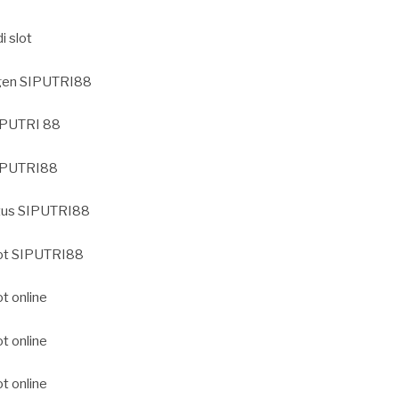
di slot
gen SIPUTRI88
IPUTRI 88
IPUTRI88
tus SIPUTRI88
ot SIPUTRI88
ot online
ot online
ot online