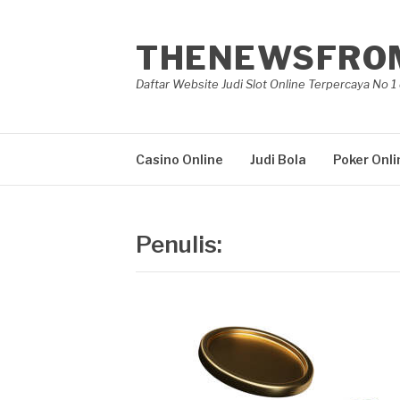
Lompat
ke
THENEWSFRO
konten
Daftar Website Judi Slot Online Terpercaya No 1 
Casino Online
Judi Bola
Poker Onli
Penulis: