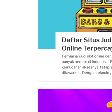
Daftar Situs Ju
Online Terperca
Permainan judi slot online de
banyak pemain di Indonesia. P
kemudahan aksesnya, tetapi 
ditawarkan. Dengan teknologi