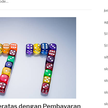
mode…
ju
a
S
S
si
sl
sl
sl
sl
Teratas dengan Pembayaran