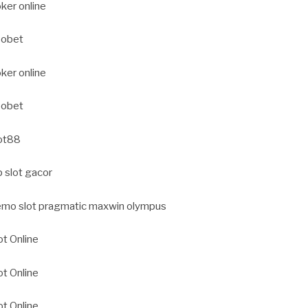
ker online
bobet
ker online
bobet
ot88
p slot gacor
mo slot pragmatic maxwin olympus
ot Online
ot Online
ot Online