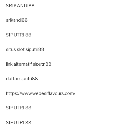
SRIKANDI88
srikandi88
SIPUTRI 88
situs slot siputri88
link alternatif siputri88
daftar siputri88
https://www.wedesiflavours.com/
SIPUTRI 88
SIPUTRI 88