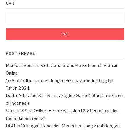
CARI
Cari
untuk:
POS TERBARU
Manfaat Bermain Slot Demo Gratis PG Soft untuk Pemain
Online
10 Slot Online Teratas dengan Pembayaran Tertinggi di
Tahun 2024
Daftar Situs Judi Slot Nexus Engine Gacor Online Terpercaya
di Indonesia
Situs Judi Slot Online Terpercaya Joker123: Keamanan dan
Kemudahan Bermain
Di Atas Gulungan: Pencarian Mendalam yang Kuat dengan