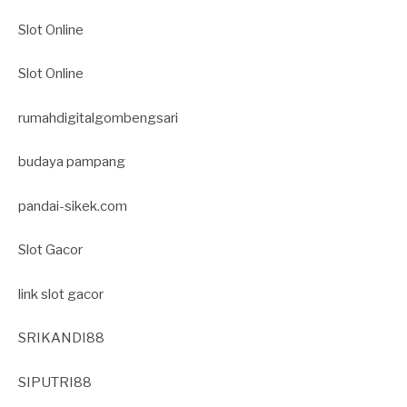
Slot Online
Slot Online
rumahdigitalgombengsari
budaya pampang
pandai-sikek.com
Slot Gacor
link slot gacor
SRIKANDI88
SIPUTRI88