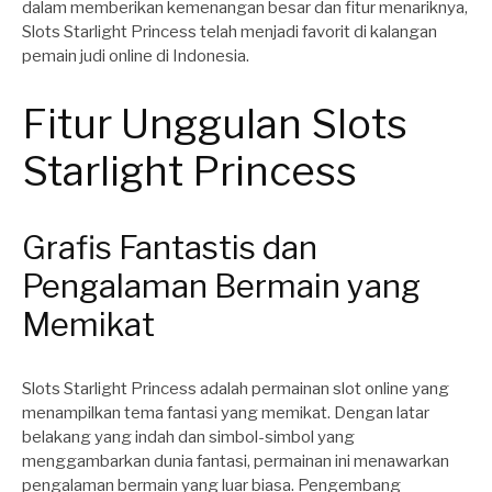
dalam memberikan kemenangan besar dan fitur menariknya,
Slots Starlight Princess telah menjadi favorit di kalangan
pemain judi online di Indonesia.
Fitur Unggulan Slots
Starlight Princess
Grafis Fantastis dan
Pengalaman Bermain yang
Memikat
Slots Starlight Princess adalah permainan slot online yang
menampilkan tema fantasi yang memikat. Dengan latar
belakang yang indah dan simbol-simbol yang
menggambarkan dunia fantasi, permainan ini menawarkan
pengalaman bermain yang luar biasa. Pengembang