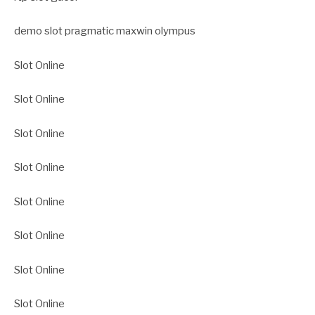
demo slot pragmatic maxwin olympus
Slot Online
Slot Online
Slot Online
Slot Online
Slot Online
Slot Online
Slot Online
Slot Online