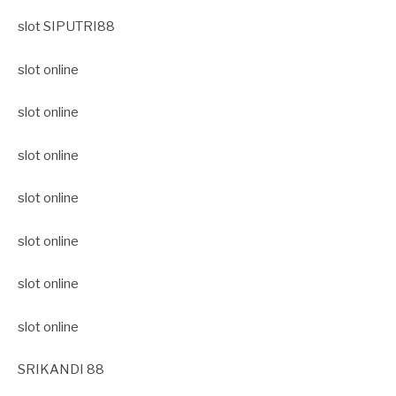
slot SIPUTRI88
slot online
slot online
slot online
slot online
slot online
slot online
slot online
SRIKANDI 88