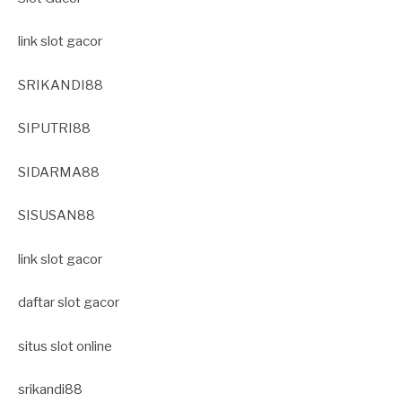
link slot gacor
SRIKANDI88
SIPUTRI88
SIDARMA88
SISUSAN88
link slot gacor
daftar slot gacor
situs slot online
srikandi88