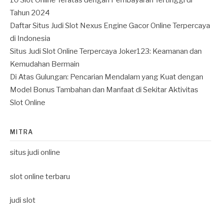
10 Slot Online Teratas dengan Pembayaran Tertinggi di
Tahun 2024
Daftar Situs Judi Slot Nexus Engine Gacor Online Terpercaya
di Indonesia
Situs Judi Slot Online Terpercaya Joker123: Keamanan dan
Kemudahan Bermain
Di Atas Gulungan: Pencarian Mendalam yang Kuat dengan
Model Bonus Tambahan dan Manfaat di Sekitar Aktivitas
Slot Online
MITRA
situs judi online
slot online terbaru
judi slot