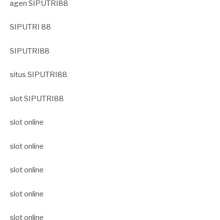
agen SIPUTRI88
SIPUTRI 88
SIPUTRI88
situs SIPUTRI88
slot SIPUTRI88
slot online
slot online
slot online
slot online
slot online